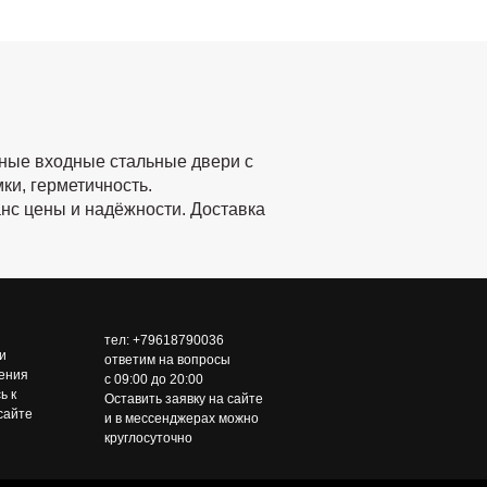
пные входные стальные двери с
ки, герметичность.
нс цены и надёжности. Доставка
тел: +79618790036
и
ответим на вопросы
чения
с 09:00 до 20:00
ь к
Оставить заявку на сайте
сайте
и в мессенджерах можно
круглосуточно