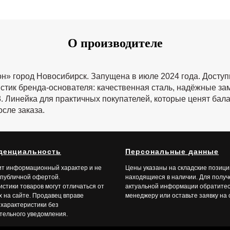
О производ
ителе
н» город Новосибирск. Запущена в июле 2024 года. Досту
тик бренда-основателя: качественная сталь, надёжные зам
Линейка для практичных покупателей, которые ценят бала
сле заказа.
денциальность
Персональные данные
ит информационный характер и не
Цены указаны на складские позици
 публичной офертой.
находящиеся в наличии. Дл
я полу
стики товаров могут отличаться от
актуальной информации обратитес
х на сайте. Продавец вправе
менеджеру или оставьте заявку на 
 характеристики без
тельного уведомления.