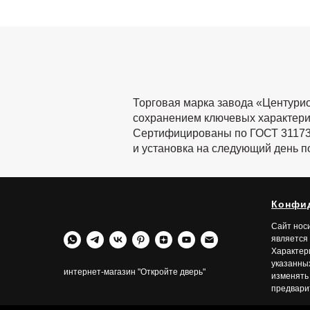
Торговая марка завода «Центурио
сохранением ключевых характерис
Сертифицированы по ГОСТ 31173. 
и установка на следующий день по
Конфи
Сайт нос
является
Характери
указанны
интернет-магазин "Откройте дверь"
изменять
предвари