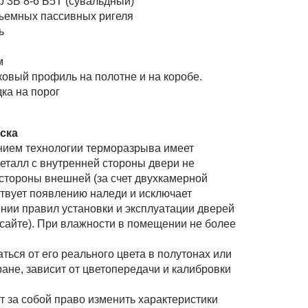
 3В 8-6 Б5Т (сувальдный)
съемных пассивных ригеля
ь
м
овый профиль на полотне и на коробе.
ка на порог
рска
нием технологии терморазрыва имеет
металл с внутренней стороны двери не
 стороны внешней (за счет двухкамерной
ствует появлению наледи и исключает
нии правил установки и эксплуатации дверей
сайте). При влажности в помещении не более
ться от его реального цвета в полутонах или
ране, зависит от цветопередачи и калибровки
т за собой право изменить характеристики