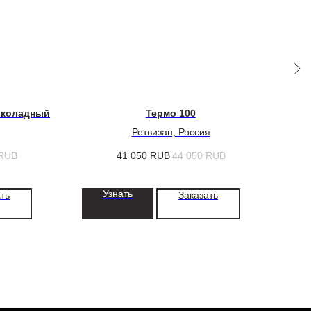
околадный
Термо 100
L
Ретвизан, Россия
RUB
41 050
RUB
44 050
RUB
Узнать
ть
Заказать