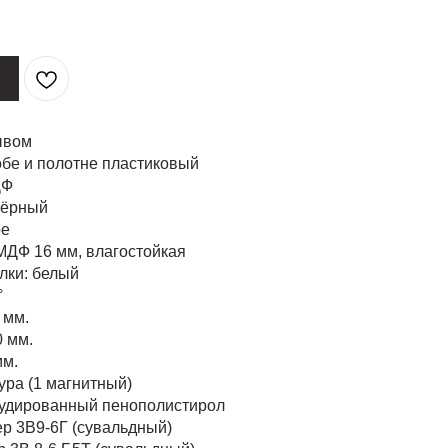
ывом
обе и полотне пластиковый
ДФ
чёрный
ое
МДФ 16 мм, влагостойкая
лки: белый
°
 мм.
0 мм.
мм.
ура (1 магнитный)
трудированный пенополистирол
р 3В9-6Г (сувальдный)