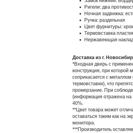
Замок нижний: Бордер
Ригели: два противо
Ночная задвижка: ест
Ручка: раздельная
Цвет фурнитуры: хро
Термовставка пластик
Нержавеющая наклад
Доставка из г. Новосиби
*Входная дверь с примене
конструкция, при которой 
соприкасается с металлом
термовставки), что препят
промерзание. При соблюде
(информация отражена на 
40%.
**Цвет товара может отлича
оставаться таким как на эк
монитора.
***Производитель оставляе