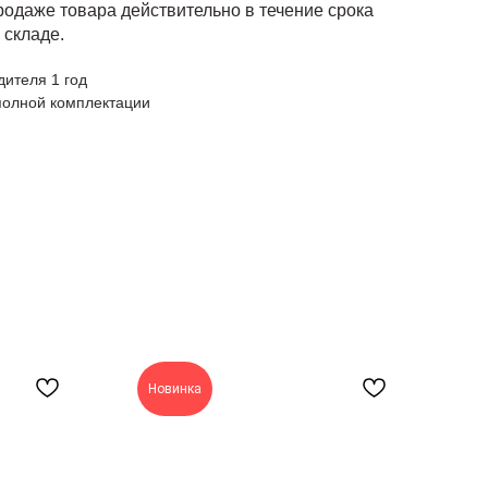
родаже товара действительно в течение срока
 складе.
дителя 1 год
полной комплектации
Новинка
Н