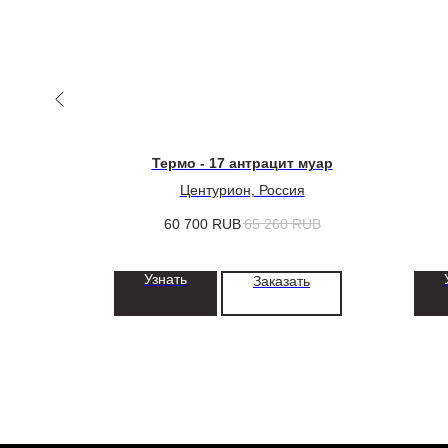
акет
Термо - 17 антрацит муар
Центурион, Россия
RUB
60 700
RUB
65 260
RUB
Узнать
ть
Заказать