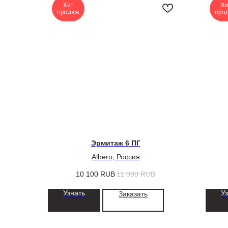
Хит
Хи
продаж
про
Эрмитаж 6 ПГ
Albero, Россия
10 100
RUB
11 090
RUB
Узнать
У
Заказать