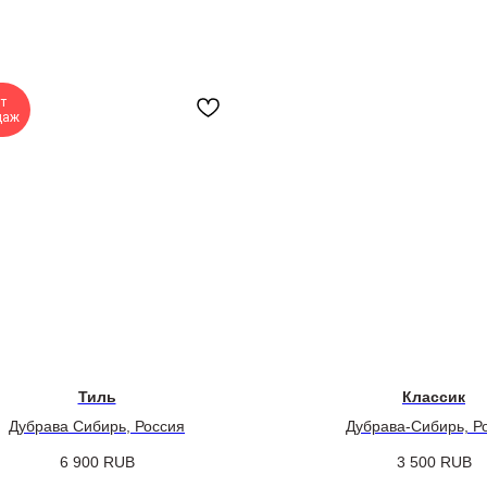
т
даж
Тиль
Классик
Дубрава Сибирь, Россия
Дубрава-Сибирь, Р
6 900
RUB
3 500
RUB