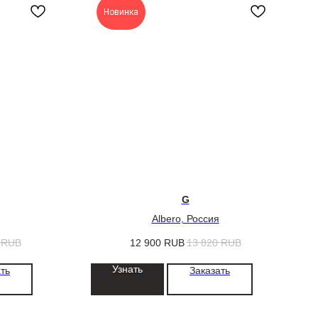
Новинка
G
Albero, Россия
RUB
12 900
RUB
13 820
RUB
Узнать
ть
Заказать