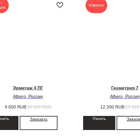
т
Новинка
даж
Эрмитаж 4 ПГ
Геометрия 7
Albero, Россия
Albero, Россия
9 600
RUB
10 560
RUB
12 200
RUB
13 410
знать
Узнать
Заказать
Заказа