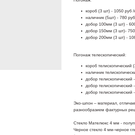
Погонаж:
короб (3 шт) - 1050 руб 
наличник (5шт) - 780 ру
добор 100мм (3 шт) - 60
добор 150мм (3 шт)- 750
добор 200мм (3 шт) - 10
Погонаж телескопический:
короб телископический (
наличник телископически
добор телископический -
добор телископический -
добор телископический -
Эко-шпон – материал, отлича
разнообразием фактурных реше
Стекло Мателюкс 4 мм - полуп
Черное стекло 4 мм-черное гл