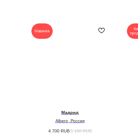
Хи
Новинка
про
Мадрид
Albero, Россия
4 700
RUB
5 180
RUB