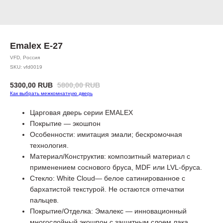
Emalex Е-27
VFD, Россия
SKU:
vfd0019
5300,00
RUB
5800,00
RUB
Как выбрать межкомнатную дверь
Царговая дверь серии EMALEX
Покрытие — экошпон
Особенности: имитация эмали; бескромочная
технология.
Материал/Конструктив: композитный материал с
применением соснового бруса, MDF или LVL-бруса.
Стекло: White Cloud— белое сатинированное с
бархатистой текстурой. Не остаются отпечатки
пальцев.
Покрытие/Отделка: Эмалекс — инновационный
многослойный экошпон с защитным слоем лака