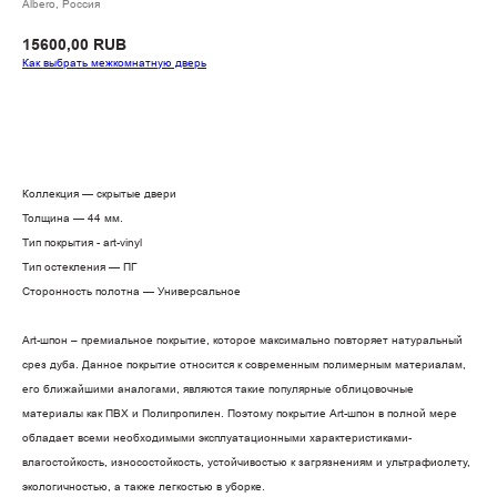
Albero, Россия
15600,00
RUB
Как выбрать межкомнатную дверь
Заказать
Коллекция — скрытые двери
Толщина — 44 мм.
Тип покрытия - art-vinyl
Тип остекления — ПГ
Сторонность полотна — Универсальное
Art-шпон – премиальное покрытие, которое максимально повторяет натуральный
срез дуба. Данное покрытие относится к современным полимерным материалам,
его ближайшими аналогами, являются такие популярные облицовочные
материалы как ПВХ и Полипропилен. Поэтому покрытие Art-шпон в полной мере
обладает всеми необходимыми эксплуатационными характеристиками-
влагостойкость, износостойкость, устойчивостью к загрязнениям и ультрафиолету,
экологичностью, а также легкостью в уборке.