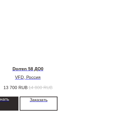
Dorren 58 ДО0
VFD, Россия
13 700
RUB
14 800
RUB
знать
Заказать