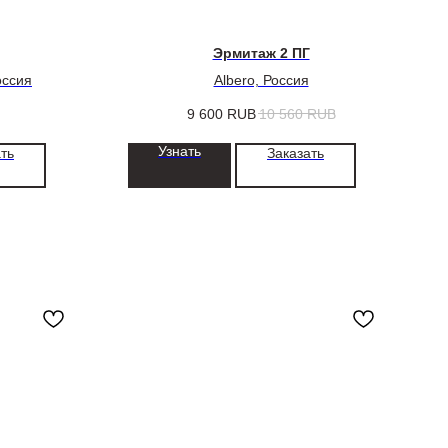
Эрмитаж 2 ПГ
оссия
Albero, Россия
9 600
RUB
10 560
RUB
Узнать
ть
Заказать