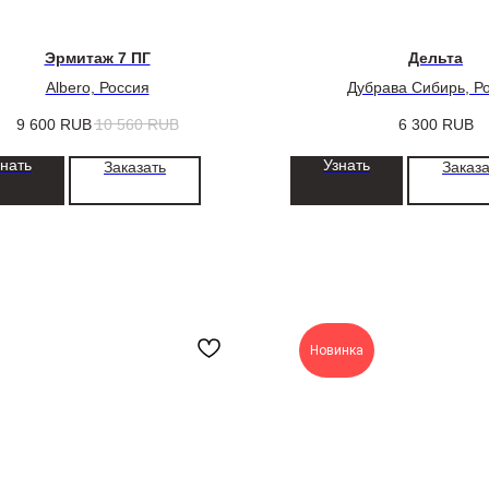
Эрмитаж 7 ПГ
Дельта
Albero, Россия
Дубрава Сибирь, Р
9 600
RUB
10 560
RUB
6 300
RUB
знать
Узнать
Заказать
Заказа
Новинка