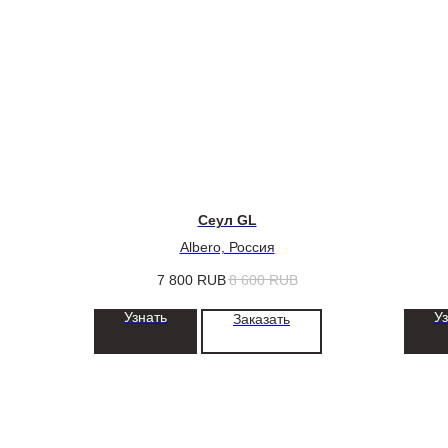
Сеул GL
Albero, Россия
7 800
RUB
8 600
RUB
Узнать
У
Заказать