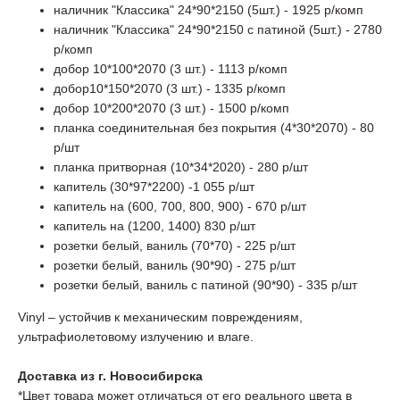
наличник "Классика" 24*90*2150 (5шт.) - 1925 р/комп
наличник "Классика" 24*90*2150 с патиной (5шт.) - 2780
р/комп
добор 10*100*2070 (3 шт.) - 1113 р/комп
добор10*150*2070 (3 шт.) - 1335 р/комп
добор 10*200*2070 (3 шт.) - 1500 р/комп
планка соединительная без покрытия (4*30*2070) - 80
р/шт
планка притворная (10*34*2020) - 280 р/шт
капитель (30*97*2200) -1 055 р/шт
капитель на (600, 700, 800, 900) - 670 р/шт
капитель на (1200, 1400) 830 р/шт
розетки белый, ваниль (70*70) - 225 р/шт
розетки белый, ваниль (90*90) - 275 р/шт
розетки белый, ваниль с патиной (90*90) - 335 р/шт
Vinyl – устойчив к механическим повреждениям,
ультрафиолетовому излучению и влаге.
Доставка из г. Новосибирска
*Цвет товара может отличаться от его реального цвета в