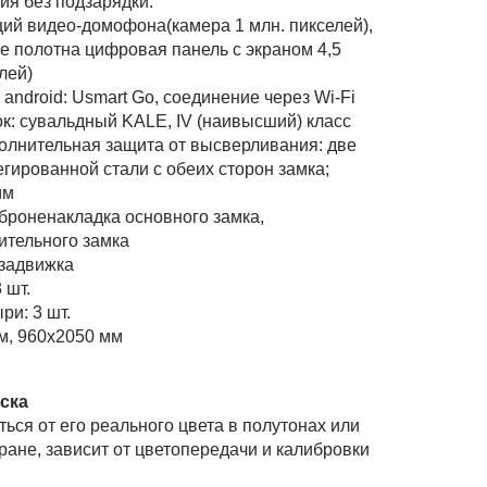
ия без подзарядки.
ций видео-домофона(камера 1 млн. пикселей),
е полотна цифровая панель с экраном 4,5
лей)
android: Usmart Go, соединение через Wi-Fi
к: сувальдный KALE, IV (наивысший) класс
олнительная защита от высверливания: две
гированной стали с обеих сторон замка;
мм
броненакладка основного замка,
ительного замка
задвижка
 шт.
и: 3 шт.
м, 960х2050 мм
рска
ться от его реального цвета в полутонах или
кране, зависит от цветопередачи и калибровки