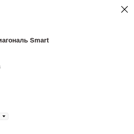
иагональ Smart
B