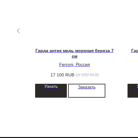
Гарда антик медь мореная береза 7
Га
см
Ferroni, Россия
RUB
17 100
RUB
18 200
RUB
Узнать
ть
Заказать