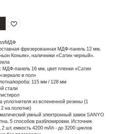
алл/МДФ
оставная фрезерованная МДФ-панель 12 мм,
ньон Коньяк», наличники «Сатин черный».
текла
: МДФ-панель 16 мм, цвет пленки «Сатин
«зеркало в пол»
отна/короба: 115 мм / 128 мм
й стали
листирол
ра уплотнителя из вспененной резины (1
 2 на полотне)
оматический умный электронный замок SANYO
на. 5 способов разблокировки. Источник
 2 шт, емкость 4200 mAh - до 3200 циклов