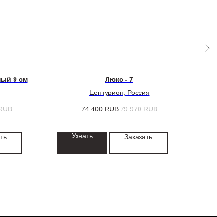
ный 9 см
Люкс - 7
М
Центурион, Россия
RUB
74 400
RUB
79 970
RUB
Узнать
ть
Заказать