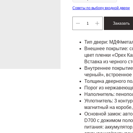
Советы по выбору входной двери
Заказать
Тип двери: МДФ/мет
Внешнее покрытие: с
цвет пленки «Орех Ка
Вставка из черного с
Внутреннее покрытие
черный», встроенное 
Толщина дверного пол
Порог из нержавеюще
Наполнитель: пенопо
Уплотнитель: 3 конту
магнитный на коробе,
Основной замок: авт
D700 с дожимом полот
питания: аккумулятор,