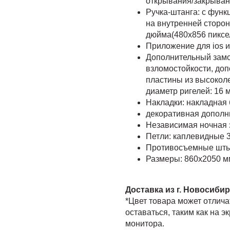
открывания/закрыван
Ручка-штанга: с функ
на внутренней сторон
дюйма(480х856 пиксе
Приложение для ios и 
Дополнительный замо
взломостойкости, доп
пластины из высоколе
диаметр ригелей: 16 
Накладки: накладная 
декоративная дополн
Независимая ночная 
Петли: каплевидные 3
Противосъемные штыр
Размеры: 860х2050 м
Доставка из г. Новосиби
*Цвет товара может отлича
оставаться, таким как на э
монитора.