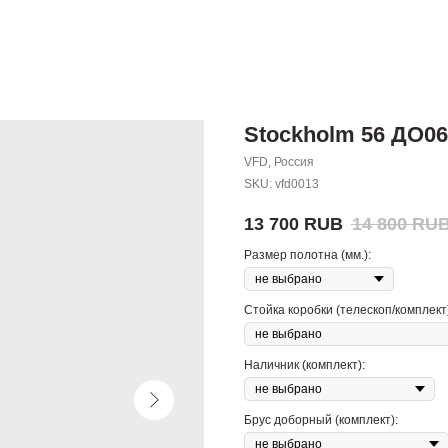
Stockholm 56 ДО06
VFD, Россия
SKU:
vfd0013
13 700
RUB
14 800
RU
Размер полотна (мм.):
Стойка коробки (телескоп/комплект)
Наличник (комплект):
Брус доборный (комплект):