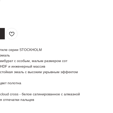
 стиле серии STOCKHOLM
 эмаль
тамбурат с особым, малым размером сот
а HDF и инженерный массив
остойкая эмаль с высоким укрывным эффектом
цвет полотна
l cloud cross - белое сатинированное с алмазной
я отпечатки пальцев