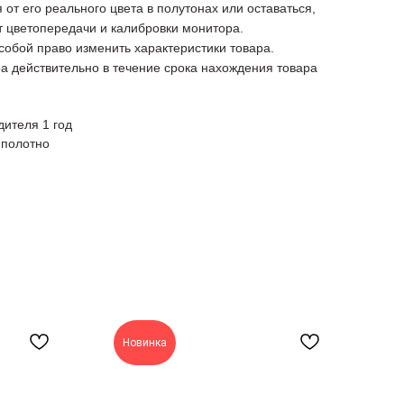
 от его реального цвета в полутонах или оставаться,
от цветопередачи и калибровки монитора.
 собой право изменить характеристики товара.
а действительно в течение срока нахождения товара
дителя 1 год
 полотно
Новинка
Н