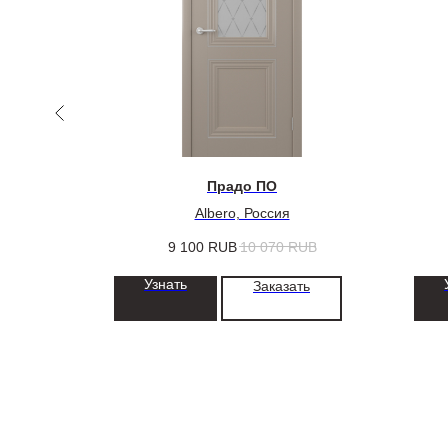
Прадо ПО
Albero, Россия
UB
9 100
RUB
10 070
RUB
Узнать
ть
Заказать