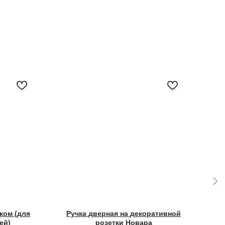
ком (для
Ручка дверная на декоративной
Пет
ей)
розетки Новара