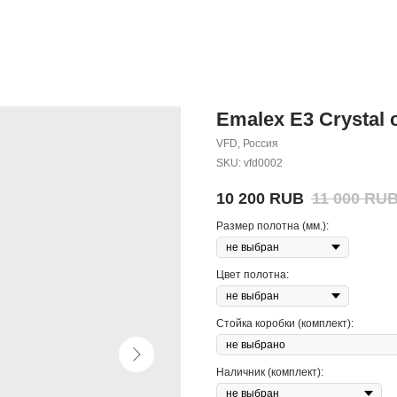
Emalex E3 Crystal 
VFD, Россия
SKU:
vfd0002
10 200
RUB
11 000
RU
Размер полотна (мм.):
Цвет полотна:
Стойка коробки (комплект):
Наличник (комплект):