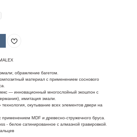
EMALEX
эмали; обрамление багетом.
композитный материал с применением соснового
са.
лекс — инновационный многослойный экошпон с
ермания), имитация эмали.
 технология, окутывание всех элементов двери на
с применением MDF и древесно-стружечного бруса.
ross - белое сатинированное с алмазной гравировкой.
пальцев