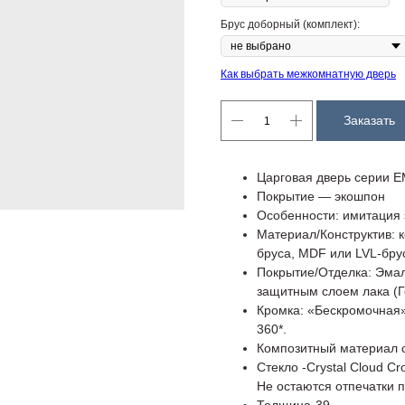
Брус доборный (комплект):
Как выбрать межкомнатную дверь
Заказать
Царговая дверь серии 
Покрытие — экошпон
Особенности: имитация 
Материал/Конструктив: 
бруса, MDF или LVL-бру
Покрытие/Отделка: Эма
защитным слоем лака (Г
Кромка: «Бескромочная»
360*.
Композитный материал 
Стекло -Crystal Cloud C
Не остаются отпечатки 