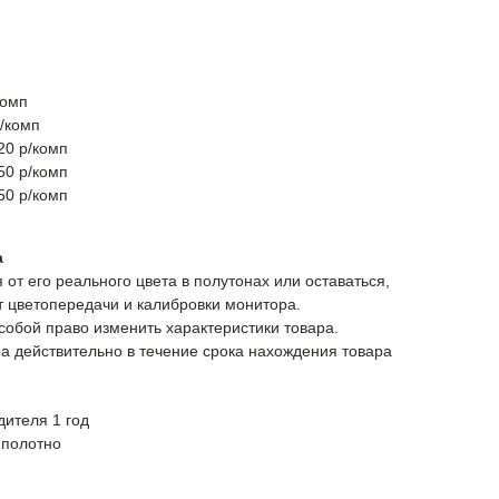
комп
р/комп
20 р/комп
50 р/комп
50 р/комп
а
 от его реального цвета в полутонах или оставаться,
от цветопередачи и калибровки монитора.
 собой право изменить характеристики товара.
а действительно в течение срока нахождения товара
дителя 1 год
 полотно