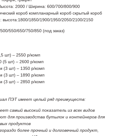
ысота: 2000 / Ширина: 600/700/800/900
ический короб компланарный короб скрытый короб
 высота:1800/1850/1900/1950/2050/2100/2150
500/550/650/750/850 (под заказ)
,5 шт) – 2550 р/комп
0 (5 шт) – 2600 р/комп
 (3 шт) – 1350 р/комп
 (3 шт) – 1890 р/комп
 (3 шт) – 2850 р/комп
иал ПЭТ имеет целый ряд преимуществ:
еет самый высокий показатель из всех видов
уют для производства бутылок и контейнеров для
евых продуктов
гораздо более прочный и долговечный продукт,