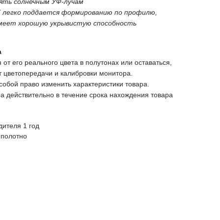
ять солнечным УФ-лучам
 легко поддается формированию по профилю,
имеет хорошую укрывистую способность
а
 от его реального цвета в полутонах или оставаться,
от цветопередачи и калибровки монитора.
 собой право изменить характеристики товара.
а действительно в течение срока нахождения товара
дителя 1 год
 полотно