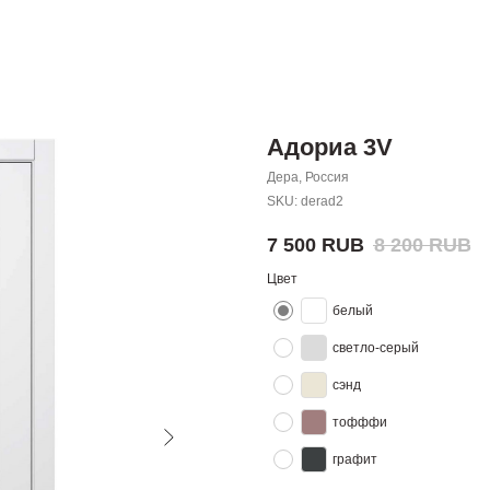
Адориа 3V
Дера, Россия
SKU:
derad2
7 500
RUB
8 200
RUB
Цвет
белый
светло-серый
сэнд
тофффи
графит