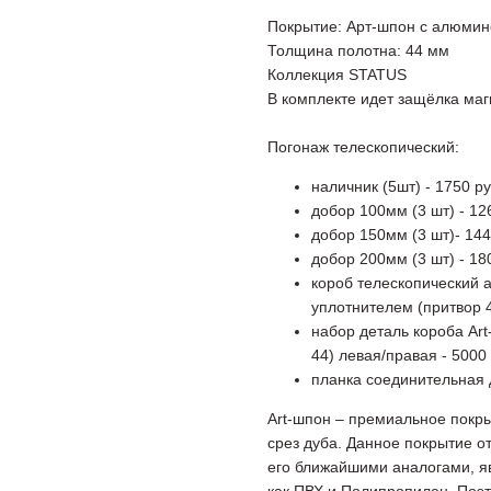
Покрытие: Арт-шпон с алюмин
Толщина полотна: 44 мм
Коллекция STATUS
В комплекте идет защёлка маг
Погонаж телескопический:
наличник (5шт) - 1750 р
добор 100мм (3 шт) - 12
добор 150мм (3 шт)- 144
добор 200мм (3 шт) - 18
короб телескопический 
уплотнителем (притвор 4
набор деталь короба Art
44) левая/правая - 5000
планка соединительная 
Art-шпон – премиальное покр
срез дуба. Данное покрытие 
его ближайшими аналогами, я