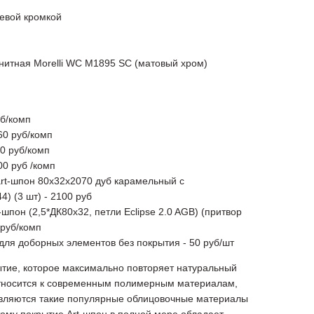
евой кромкой
нитная Morelli WC M1895 SC (матовый хром)
уб/комп
60 руб/комп
0 руб/комп
00 руб /комп
art-шпон 80х32х2070 дуб карамельный с
4) (3 шт) - 2100 руб
-шпон (2,5*ДК80х32, петли Eclipse 2.0 AGB) (притвор
 руб/комп
для доборных элементов без покрытия - 50 руб/шт
ытие, которое максимально повторяет натуральный
относится к современным полимерным материалам,
вляются такие популярные облицовочные материалы