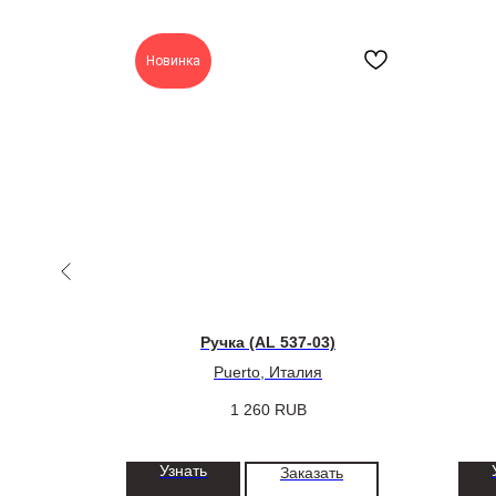
Новинка
 Renz
Ручка (AL 537-03)
Puerto, Италия
1 260
RUB
Узнать
ть
Заказать