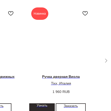
Новинка
здвижных
Ручка дверная Виола
Tixx, Италия
1 960
RUB
Узнать
ть
Заказать