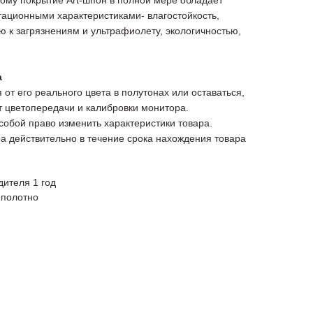
ому покрытие Art-шпон в полной мере обладает
ационными характеристиками- влагостойкость,
ью к загрязнениям и ультрафиолету, экологичностью,
а
 от его реального цвета в полутонах или оставаться,
от цветопередачи и калибровки монитора.
 собой право изменить характеристики товара.
а действительно в течение срока нахождения товара
дителя 1 год
 полотно