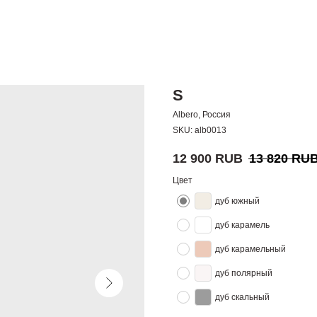
S
Albero, Россия
SKU:
alb0013
12 900
RUB
13 820
RU
Цвет
дуб южный
дуб карамель
дуб карамельный
дуб полярный
дуб скальный