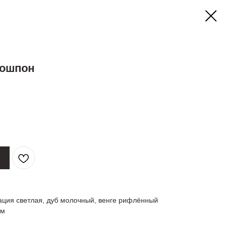
кошпон
ация светлая, дуб молочный, венге рифлённый
мм