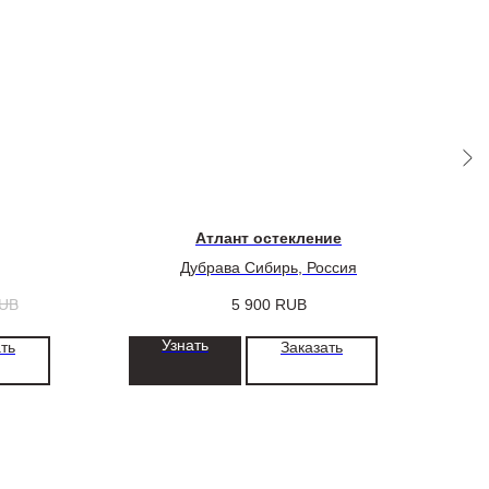
Атлант остекление
Дубрава Сибирь, Россия
UB
5 900
RUB
Узнать
ть
Заказать