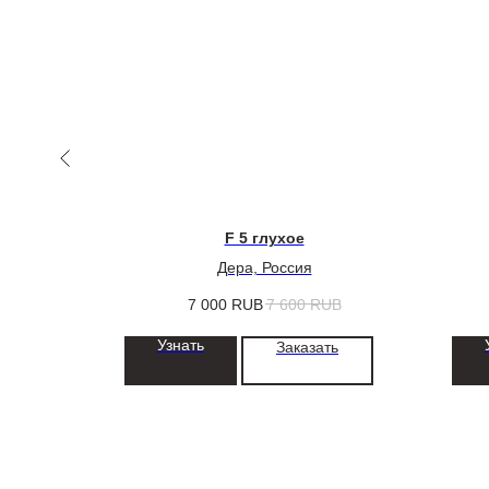
F 5 глухое
ссия
Дера, Россия
7 000
RUB
7 600
RUB
Узнать
ть
Заказать