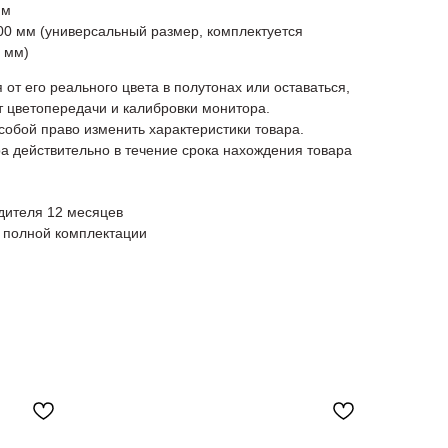
мм
0 мм (универсальный размер, комплектуется
 мм)
 от его реального цвета в полутонах или оставаться,
от цветопередачи и калибровки монитора.
 собой право изменить характеристики товара.
а действительно в течение срока нахождения товара
одителя 12 месяцев
в полной комплектации
Н